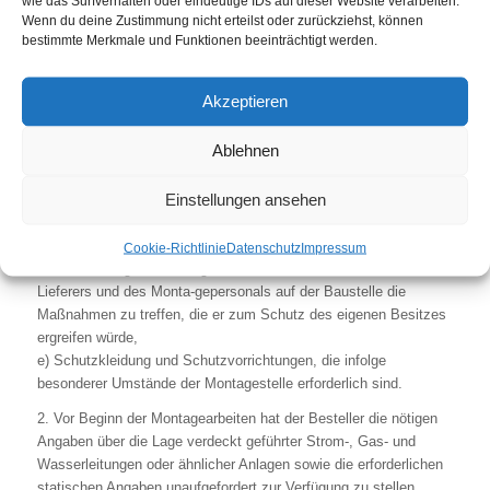
wie das Surfverhalten oder eindeutige IDs auf dieser Website verarbeiten.
Baustoffe und Werkzeuge,
Wenn du deine Zustimmung nicht erteilst oder zurückziehst, können
b) die zur Montage und Inbetriebsetzung erforderlichen
bestimmte Merkmale und Funktionen beeinträchtigt werden.
Bedarfsgegenstände und –stoffe, wie Gerüste, Hebezeuge und
andere Vorrichtungen, Brennstoffe und Schmiermittel,
Akzeptieren
c) Energie und Wasser an der Verwendungsstelle einschließlich
der Anschlüsse für Heizung und Beleuchtung,
Ablehnen
d) bei der Montagestelle für die Aufbewahrung der
Maschinenteile, Reparaturen, Materialien, Werkzeuge usw.
Einstellungen ansehen
genügend große, geeignete, trockene und verschließbare Räume
und für das Montagepersonal angemessene Arbeits- und
Aufenthaltsräume einschließlich den Umständen angemessener
Cookie-Richtlinie
Datenschutz
Impressum
sanitärer Anlagen; im Übrigen hat der Besteller zum Schutze des
Lieferers und des Monta-gepersonals auf der Baustelle die
Maßnahmen zu treffen, die er zum Schutz des eigenen Besitzes
ergreifen würde,
e) Schutzkleidung und Schutzvorrichtungen, die infolge
besonderer Umstände der Montagestelle erforderlich sind.
2. Vor Beginn der Montagearbeiten hat der Besteller die nötigen
Angaben über die Lage verdeckt geführter Strom-, Gas- und
Wasserleitungen oder ähnlicher Anlagen sowie die erforderlichen
statischen Angaben unaufgefordert zur Verfügung zu stellen.