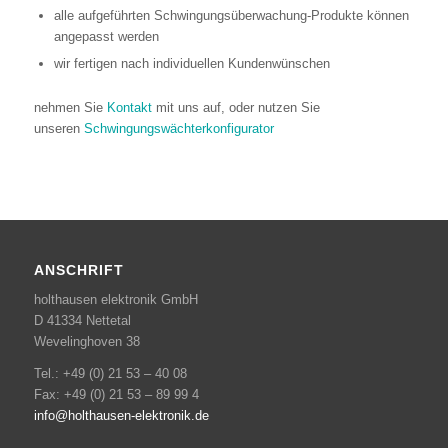
alle aufgeführten Schwingungsüberwachung-Produkte können
angepasst werden
wir fertigen nach individuellen Kundenwünschen
nehmen Sie
Kontakt
mit uns auf, oder nutzen Sie
unseren
Schwingungswächterkonfigurator
ANSCHRIFT
holthausen elektronik GmbH
D 41334 Nettetal
Wevelinghoven 38
Tel.: +49 (0) 21 53 – 40 08
Fax: +49 (0) 21 53 – 89 99 4
info@holthausen-elektronik.de