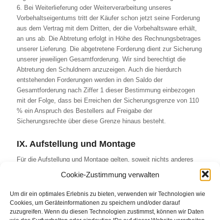
6. Bei Weiterlieferung oder Weiterverarbeitung unseres
Vorbehaltseigentums tritt der Käufer schon jetzt seine Forderung
aus dem Vertrag mit dem Dritten, der die Vorbehaltsware erhält,
an uns ab. Die Abtretung erfolgt in Höhe des Rechnungsbetrages
unserer Lieferung. Die abgetretene Forderung dient zur Sicherung
unserer jeweiligen Gesamtforderung. Wir sind berechtigt die
Abtretung den Schuldnern anzuzeigen. Auch die hierdurch
entstehenden Forderungen werden in den Saldo der
Gesamtforderung nach Ziffer 1 dieser Bestimmung einbezogen
mit der Folge, dass bei Erreichen der Sicherungsgrenze von 110
% ein Anspruch des Bestellers auf Freigabe der
Sicherungsrechte über diese Grenze hinaus besteht.
IX. Aufstellung und Montage
Für die Aufstellung und Montage gelten, soweit nichts anderes
schriftlich vereinbart ist, folgende Bestimmungen:
Cookie-Zustimmung verwalten
1. Der Besteller hat auf seine Kosten zu übernehmen und
rechtzeitig zu stellen:
Um dir ein optimales Erlebnis zu bieten, verwenden wir Technologien wie
Cookies, um Geräteinformationen zu speichern und/oder darauf
a) alle Erd-, Bau- und sonstigen Branchen fremden Nebenarbeiten
zuzugreifen. Wenn du diesen Technologien zustimmst, können wir Daten
einschließlich der dazu benötigten Fach- und Hilfskräfte,