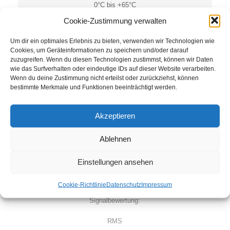
0°C bis +65°C
Cookie-Zustimmung verwalten
Schutzart:
Um dir ein optimales Erlebnis zu bieten, verwenden wir Technologien wie
IP68
Cookies, um Geräteinformationen zu speichern und/oder darauf
zuzugreifen. Wenn du diesen Technologien zustimmst, können wir Daten
Gewicht:
wie das Surfverhalten oder eindeutige IDs auf dieser Website verarbeiten.
Wenn du deine Zustimmung nicht erteilst oder zurückziehst, können
bestimmte Merkmale und Funktionen beeinträchtigt werden.
1.290g
Anschlusskabel:
Akzeptieren
2m, SD 90 C, 7 x 0,34mm², abgeschirmt, Mantelmaterial:
Ablehnen
PUR min. Biegeradius: 20cm
Messbereich:
Einstellungen ansehen
0 bis 10 / 0 bis 20 / 0 bis 50mm/s, umschaltbar
Cookie-Richtlinie
Datenschutz
Impressum
Signalbewertung:
RMS