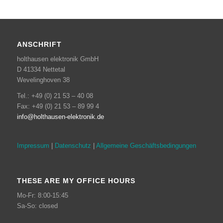
ANSCHRIFT
holthausen elektronik GmbH
D 41334 Nettetal
Wevelinghoven 38
Tel.: +49 (0) 21 53 – 40 08
Fax: +49 (0) 21 53 – 89 99 4
info@holthausen-elektronik.de
Impressum
|
Datenschutz
|
Allgemeine Geschäftsbedingungen
THESE ARE MY OFFICE HOURS
Mo-Fr: 8:00-15:45
Sa-So: closed