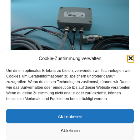
Cookie-Zustimmung verwalten
Um dir ein optimales Erlebnis zu bieten, verwenden wir Technologien wie
DUO Signal-Wandler (hol500)
Cookies, um Geräteinformationen zu speichern und/oder darauf
Sensoren & Zubehör
zuzugreifen. Wenn du diesen Technologien zustimmst, können wir Daten
wie das Surfverhalten oder eindeutige IDs auf dieser Website verarbeiten.
• Hohe Zuverlässigkeit
Wenn du deine Zustimmung nicht erteilst oder zurückziehst, können
bestimmte Merkmale und Funktionen beeinträchtigt werden.
• Anschluss von zwei verschiedenartigen Sensoren
• verschiedene Messgrößen unabhängig voneinander
aufnehmen
Akzeptieren
• Vielfältige Kombinationsmöglichkeiten der Messstellen:
Druck, Kraft, Schall, Licht, Temperatur aber auch Füllstand,
Ablehnen
Vibration, Geschwindigkeit oder Drehzahl sind auszuwerten
• 0 bis 20mA oder 4 bis 20mA Analogausgänge