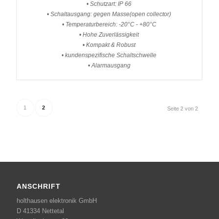
• Schutzart: IP 66
• Schaltausgang: gegen Masse(open collector)
• Temperaturbereich: -20°C - +80°C
• Hohe Zuverlässigkeit
• Kompakt & Robust
• kundenspezifische Schaltschwelle
• Alarmausgang
1
2
Seite 2 von 2
ANSCHRIFT
holthausen elektronik GmbH
D 41334 Nettetal